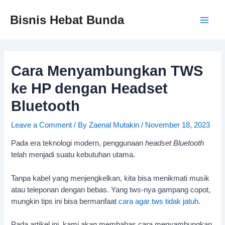
Skip
to
Bisnis Hebat Bunda
Main
content
Men
Cara Menyambungkan TWS
ke HP dengan Headset
Bluetooth
Leave a Comment
/ By
Zaenal Mutakin
/
November 18, 2023
Pada era teknologi modern, penggunaan
headset Bluetooth
telah menjadi suatu kebutuhan utama.
Tanpa kabel yang menjengkelkan, kita bisa menikmati musik
atau teleponan dengan bebas. Yang tws-nya gampang copot,
mungkin tips ini bisa bermanfaat
cara agar tws tidak jatuh
.
Pada artikel ini, kami akan membahas cara menyambungkan