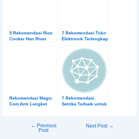
5 Rekomendasi Rice
7 Rekomendasi Toko
Cooker Han River
Elektronik Terlengkap
Yang Murah Dan
Di Shopee
Bagus
Rekomendasi Magic
7 Rekomendasi
Com Anti Lengket
Setrika Terbaik untuk
dan Anti Gores,
Laundry Dijamin Anti
Bagus dan Murah
Kusut
←
Previous
Post
Next Post
→
Post
navigation